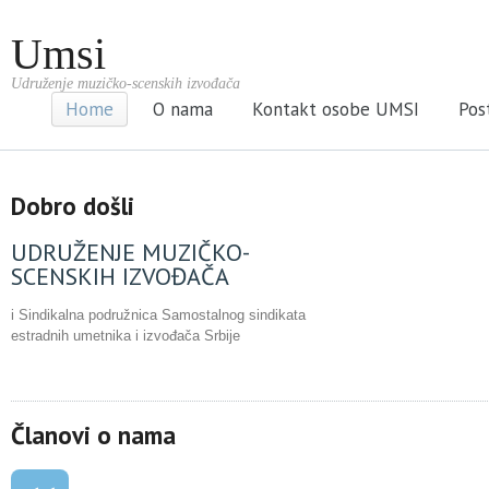
Umsi
Udruženje muzičko-scenskih izvođača
Home
O nama
Kontakt osobe UMSI
Pos
Dobro došli
UDRUŽENJE MUZIČKO-
SCENSKIH IZVOĐAČA
i Sindikalna podružnica Samostalnog sindikata
estradnih umetnika i izvođača Srbije
Članovi o nama