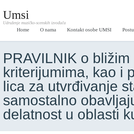
Umsi
Udruženje muzičko-scenskih izvođača
Home
O nama
Kontakt osobe UMSI
Postu
PRAVILNIK o bližim 
kriterijumima, kao i
lica za utvrđivanje s
samostalno obavljaju
delatnost u oblasti k